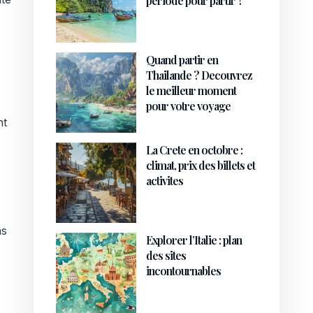
periode pour partir ?
Quand partir en
Thailande ? Decouvrez
le meilleur moment
pour votre voyage
nt
La Crete en octobre :
climat, prix des billets et
activites
as
Explorer l’Italie : plan
des sites
incontournables