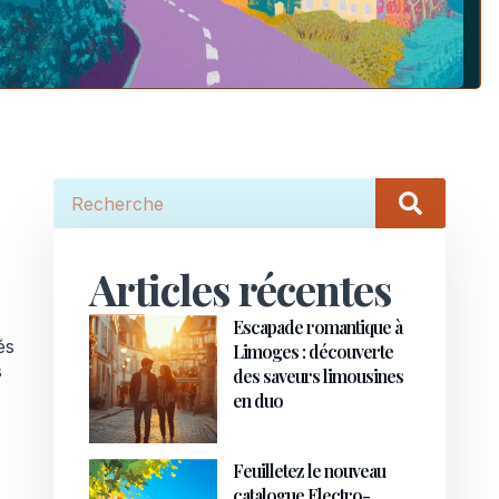
Articles récentes
Escapade romantique à
és
Limoges : découverte
s
des saveurs limousines
en duo
Feuilletez le nouveau
catalogue Electro-