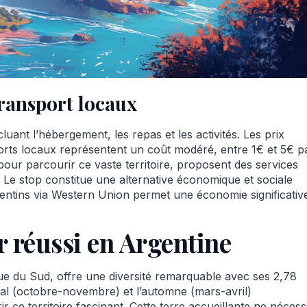
transport locaux
luant l’hébergement, les repas et les activités. Les prix
sports locaux représentent un coût modéré, entre 1€ et 5€ p
 pour parcourir ce vaste territoire, proposent des services
. Le stop constitue une alternative économique et sociale
rgentins via Western Union permet une économie significativ
r réussi en Argentine
ue du Sud, offre une diversité remarquable avec ses 2,78
ral (octobre-novembre) et l’automne (mars-avril)
ce territoire fascinant. Cette terre accueillante ne nécess