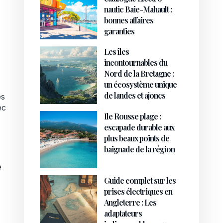
nautic Baie-Mahault :
bonnes affaires
garanties
Les îles
incontournables du
Nord de la Bretagne :
un écosystème unique
de landes et ajoncs
es
ec
Ile Rousse plage :
escapade durable aux
plus beaux points de
baignade de la région
e
Guide complet sur les
prises électriques en
Angleterre : Les
adaptateurs