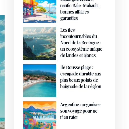
nautic Baie-Mahault :
bonnes affaires
garanties
Les îles
incontournables du
Nord de la Bretagne :
un écosystème unique
de landes et ajoncs
Ile Rousse plage :
escapade durable aux
plus beaux points de
baignade de la région
Argentine : organiser
son voyage pour ne
rien rater