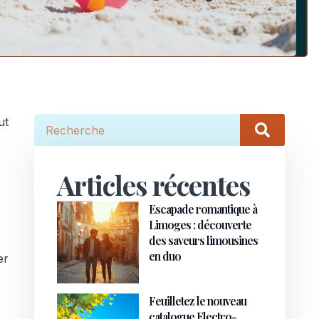
ut
Articles récentes
Escapade romantique à
Limoges : découverte
des saveurs limousines
en duo
er
Feuilletez le nouveau
catalogue Electro-