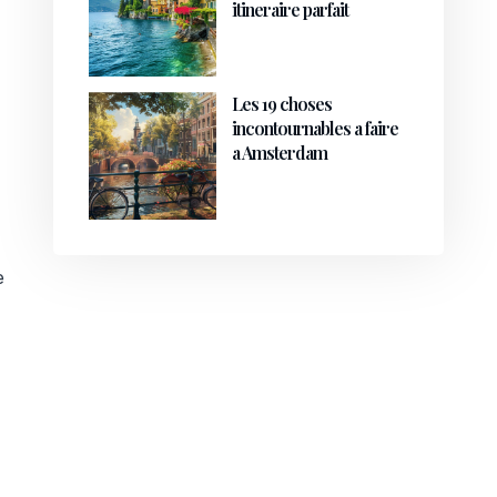
itineraire parfait
Les 19 choses
incontournables a faire
a Amsterdam
e