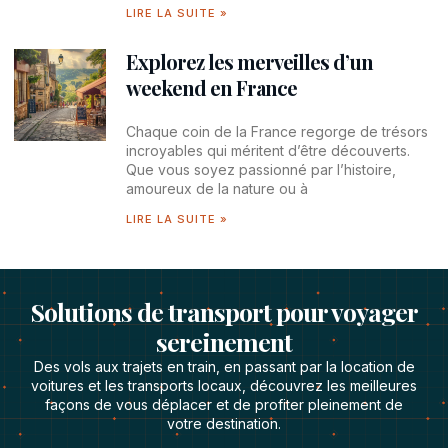
LIRE LA SUITE »
Explorez les merveilles d’un
weekend en France
Chaque coin de la France regorge de trésors
incroyables qui méritent d’être découverts.
Que vous soyez passionné par l’histoire,
amoureux de la nature ou à
LIRE LA SUITE »
Solutions de transport pour voyager
sereinement
Des vols aux trajets en train, en passant par la location de
voitures et les transports locaux, découvrez les meilleures
façons de vous déplacer et de profiter pleinement de
votre destination.