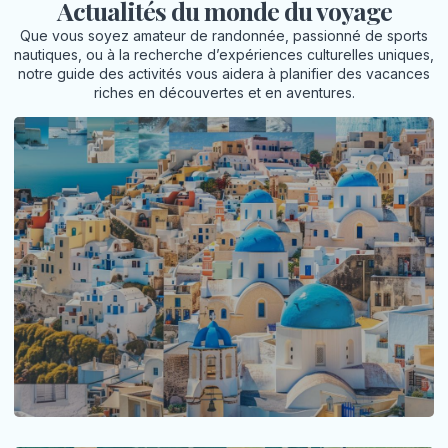
Actualités du monde du voyage
Que vous soyez amateur de randonnée, passionné de sports
nautiques, ou à la recherche d’expériences culturelles uniques,
notre guide des activités vous aidera à planifier des vacances
riches en découvertes et en aventures.
10 destinations de reve ou aller en
Grece
L’exploration des terres grecques offre une
multitude d’opportunités pour découvrir des
paysages...
LIRE LA SUITE