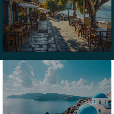
La Crete en octobre : climat, prix des
billets et activites
Envisager un voyage en Crète en octobre peut être
une excellente idée...
LIRE LA SUITE
Decouvrir la Grece en septembre : le
guide parfait pour des vacances
inoubliables
Septembre est un mois idéal pour visiter la Grèce. Les
foules estivales...