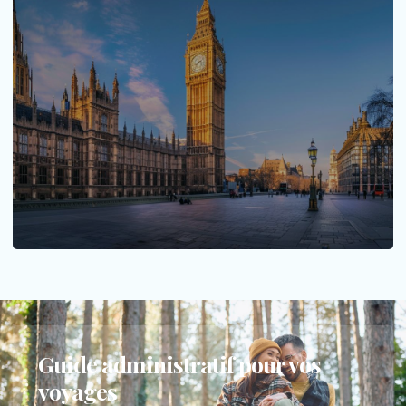
Big Ben : apres cinq ans de travaux ses
cloches resonnent de nouveau
Big Ben, l’horloge emblématique du Palais de
Westminster à Londres, a enfin...
LIRE LA SUITE
Guide administratif pour vos
voyages