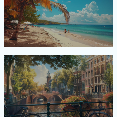
Quel est le meilleur moment pour
partir en Guadeloupe ?
Le choix du moment idéal pour visiter la Guadeloupe
peut grandement influencer...
LIRE LA SUITE
Les 19 choses incontournables a faire a
Amsterdam
Amsterdam, la capitale des Pays-Bas, est une ville
riche en histoire et...
LIRE LA SUITE