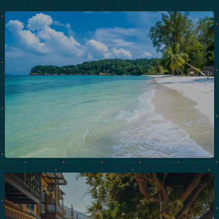
Koh Rong Sanloem : 4 jours sur une ile
paradisiaque
Bienvenue à Koh Rong Sanloem, une perle cachée au
large des côtes...
LIRE LA SUITE