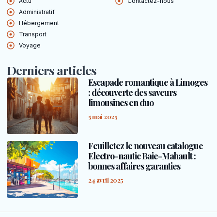
Actu
Contactez-nous
Administratif
Hébergement
Transport
Voyage
Derniers articles
Escapade romantique à Limoges
: découverte des saveurs
limousines en duo
5 mai 2025
Feuilletez le nouveau catalogue
Electro-nautic Baie-Mahault :
bonnes affaires garanties
24 avril 2025